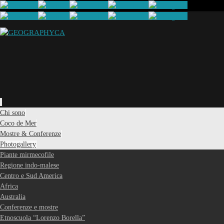
Vai
Chi sono
al
Coco de Mer
contenuto
Mostre & Conferenze
Photogallery
Piante mirmecofile
Regione indo-malese
Centro e Sud America
Africa
Australia
Conferenze e mostre
Etnoscuola “Lorenzo Borella”