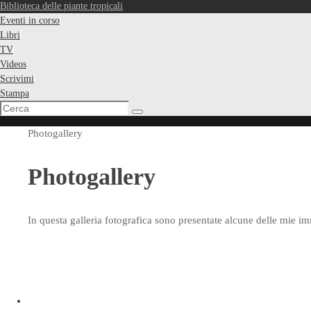
Biblioteca delle piante tropicali
Eventi in corso
Libri
TV
Videos
Scrivimi
Stampa
Cerca:
Cerca
Home
Photogallery
Photogallery
In questa galleria fotografica sono presentate alcune delle mie imm