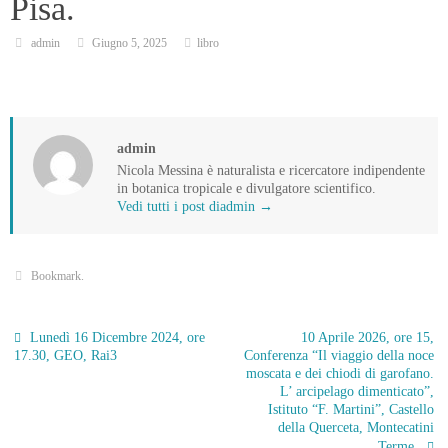
Pisa.
admin
Giugno 5, 2025
libro
admin
Nicola Messina è naturalista e ricercatore indipendente
in botanica tropicale e divulgatore scientifico.
Vedi tutti i post diadmin
→
Bookmark
.
Lunedì 16 Dicembre 2024, ore
10 Aprile 2026, ore 15,
17.30, GEO, Rai3
Conferenza “Il viaggio della noce
moscata e dei chiodi di garofano.
L’ arcipelago dimenticato”,
Istituto “F. Martini”, Castello
della Querceta, Montecatini
Terme.